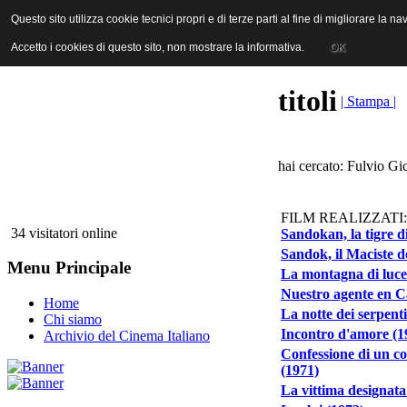
ANICA | Associazione Nazionale Industrie Cinematografiche Audiovi
Questo sito utilizza cookie tecnici propri e di terze parti al fine di migliorare la 
Questo sito utilizza cookie tecnici propri e di terze parti al fine di migliorare la 
Accetto i cookies di questo sito, non mostrare la informativa.
Accetto i cookies di questo sito, non mostrare la informativa.
OK
OK
titoli
| Stampa |
hai cercato: Fulvio Gic
FILM REALIZZATI:
34 visitatori online
Sandokan, la tigre 
Sandok, il Maciste d
Menu Principale
La montagna di luce
Nuestro agente en Ca
Home
La notte dei serpenti
Chi siamo
Incontro d'amore (1
Archivio del Cinema Italiano
Confessione di un co
(1971)
La vittima designata