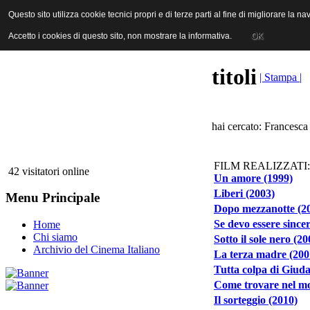
ANICA | Associazione Nazionale Industrie Cinematografiche Audiovi
Questo sito utilizza cookie tecnici propri e di terze parti al fine di migliorare la 
Questo sito utilizza cookie tecnici propri e di terze parti al fine di migliorare la 
Accetto i cookies di questo sito, non mostrare la informativa.
Accetto i cookies di questo sito, non mostrare la informativa.
OK
OK
titoli
| Stampa |
hai cercato: Francesca
FILM REALIZZATI:
42 visitatori online
Un amore (1999)
Liberi (2003)
Menu Principale
Dopo mezzanotte (2
Se devo essere since
Home
Chi siamo
Sotto il sole nero (20
Archivio del Cinema Italiano
La terza madre (200
Tutta colpa di Giuda
Come trovare nel mo
Il sorteggio (2010)