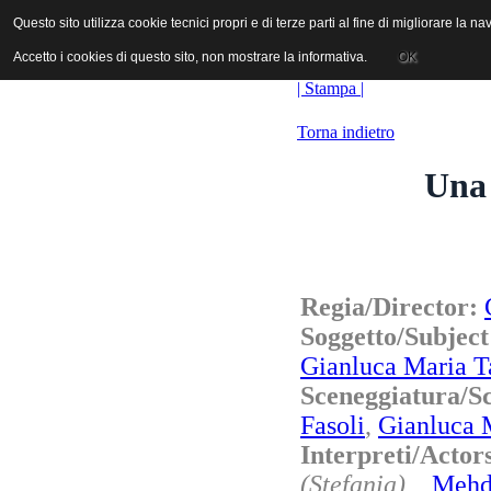
ANICA | Associazione Nazionale Industrie Cinematografiche Audiovi
Questo sito utilizza cookie tecnici propri e di terze parti al fine di migliorare la 
Questo sito utilizza cookie tecnici propri e di terze parti al fine di migliorare la 
Accetto i cookies di questo sito, non mostrare la informativa.
Accetto i cookies di questo sito, non mostrare la informativa.
OK
OK
| Stampa |
Torna indietro
Una 
Regia/Director:
Soggetto/Subje
Gianluca Maria Ta
Sceneggiatura/
Fasoli
,
Gianluca M
Interpreti/Act
(Stefania)
,
Mehd