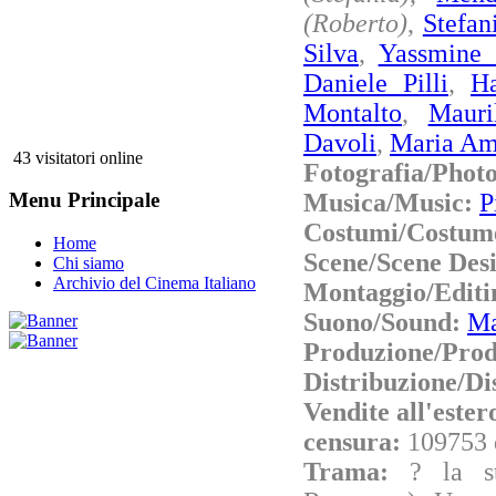
(Roberto)
,
Stefan
Silva
,
Yassmine 
Daniele Pilli
,
Ha
Montalto
,
Mauri
Davoli
,
Maria Am
43 visitatori online
Fotografia/Phot
Musica/Music:
P
Menu Principale
Costumi/Costum
Home
Scene/Scene Des
Chi siamo
Archivio del Cinema Italiano
Montaggio/Editi
Suono/Sound:
Ma
Produzione/Prod
Distribuzione/Di
Vendite all'este
censura:
109753 
Trama:
? la s