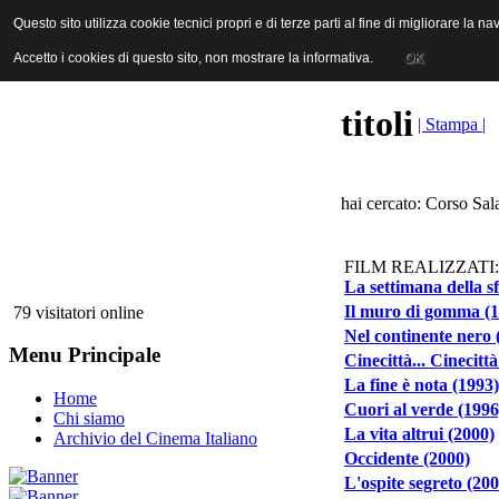
ANICA | Associazione Nazionale Industrie Cinematografiche Audiovi
Questo sito utilizza cookie tecnici propri e di terze parti al fine di migliorare la 
Questo sito utilizza cookie tecnici propri e di terze parti al fine di migliorare la 
Accetto i cookies di questo sito, non mostrare la informativa.
Accetto i cookies di questo sito, non mostrare la informativa.
OK
OK
titoli
| Stampa |
hai cercato: Corso Sal
FILM REALIZZATI:
La settimana della s
Il muro di gomma (1
79 visitatori online
Nel continente nero 
Menu Principale
Cinecittà... Cinecitt
La fine è nota (1993)
Home
Cuori al verde (1996
Chi siamo
La vita altrui (2000)
Archivio del Cinema Italiano
Occidente (2000)
L'ospite segreto (200