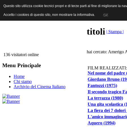
ANICA | Associazione Nazionale Industrie Cinematografiche Audiovi
Questo sito utilizza cookie tecnici propri e di terze parti al fine di migliorare la 
Questo sito utilizza cookie tecnici propri e di terze parti al fine di migliorare la 
Accetto i cookies di questo sito, non mostrare la informativa.
Accetto i cookies di questo sito, non mostrare la informativa.
OK
OK
titoli
| Stampa |
hai cercato: Amerigo A
136 visitatori online
Menu Principale
FILM REALIZZATI:
Nel nome del padre 
Home
Giordano Bruno (19
Chi siamo
Fantozzi (1975)
Archivio del Cinema Italiano
Il secondo tragico F
La terrazza (1980)
Una gita scolastica (
La fiera dei 7 dolori
L'amico immaginari
Aquero (1994)