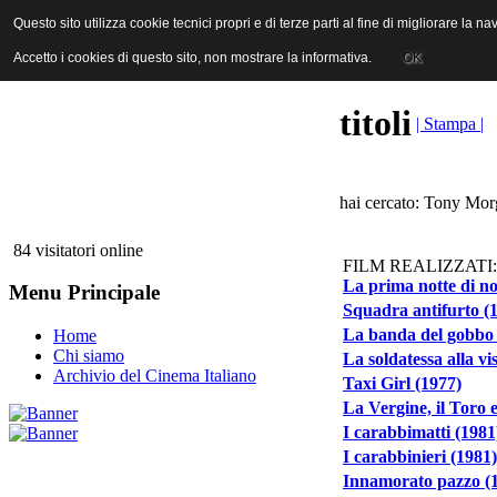
ANICA | Associazione Nazionale Industrie Cinematografiche Audiovi
Questo sito utilizza cookie tecnici propri e di terze parti al fine di migliorare la 
Questo sito utilizza cookie tecnici propri e di terze parti al fine di migliorare la 
Accetto i cookies di questo sito, non mostrare la informativa.
Accetto i cookies di questo sito, non mostrare la informativa.
OK
OK
titoli
| Stampa |
hai cercato: Tony Mor
84 visitatori online
FILM REALIZZATI:
La prima notte di no
Menu Principale
Squadra antifurto (
La banda del gobbo 
Home
Chi siamo
La soldatessa alla vis
Archivio del Cinema Italiano
Taxi Girl (1977)
La Vergine, il Toro 
I carabbimatti (1981
I carabbinieri (1981)
Innamorato pazzo (