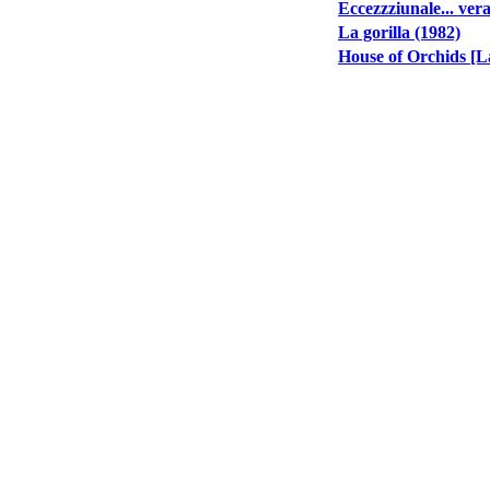
Eccezzziunale... ver
La gorilla (1982)
House of Orchids [La