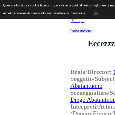
ANICA | Associazione Nazionale Industrie Cinematografiche Audiovi
Questo sito utilizza cookie tecnici propri e di terze parti al fine di migliorare la 
Questo sito utilizza cookie tecnici propri e di terze parti al fine di migliorare la 
Accetto i cookies di questo sito, non mostrare la informativa.
Accetto i cookies di questo sito, non mostrare la informativa.
OK
OK
| Stampa |
Torna indietro
Eccezzz
Regia/Director:
Soggetto/Subjec
Abatantuono
Sceneggiatura/S
Diego Abatantuo
Interpreti
(Donato/Franco/T