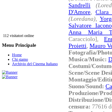
Sandrelli
(Lored
D'Amore
,
Clara
(Loredana)
,
Yorg
Salvatore Iacono
Anna Maria To
112 visitatori online
Caracciolo],
En
Proietti
,
Mauro Ve
Menu Principale
Fotografia/Phot
Home
Musica/Music:
D
Chi siamo
Archivio del Cinema Italiano
Costumi/Costum
Scene/Scene Des
Montaggio/Editi
Suono/Sound:
Ca
Produzione/Prod
Distribuzione/Di
censura:
77616 d