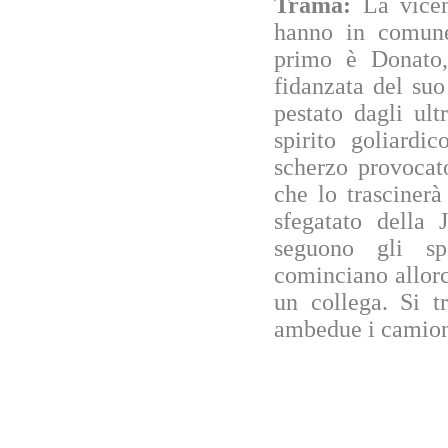
Trama:
La vicen
hanno in comune
primo è Donato,
fidanzata del suo
pestato dagli ul
spirito goliardi
scherzo provocat
che lo trascinerà
sfegatato della 
seguono gli sp
cominciano allor
un collega. Si t
ambedue i camion 