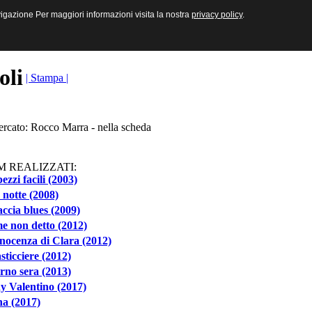
sive e Multimediali
navigazione Per maggiori informazioni visita la nostra
navigazione Per maggiori informazioni visita la nostra
privacy policy
privacy policy
.
.
toli
| Stampa |
ercato: Rocco Marra - nella scheda
M REALIZZATI:
pezzi facili (2003)
notte (2008)
ccia blues (2009)
e non detto (2012)
nocenza di Clara (2012)
asticciere (2012)
rno sera (2013)
y Valentino (2017)
a (2017)