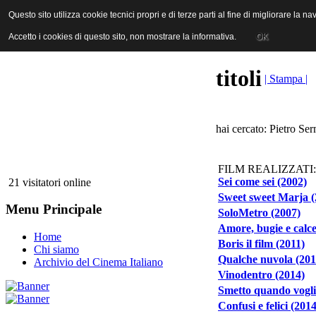
ANICA | Associazione Nazionale Industrie Cinematografiche Audiovi
Questo sito utilizza cookie tecnici propri e di terze parti al fine di migliorare la 
Questo sito utilizza cookie tecnici propri e di terze parti al fine di migliorare la 
Accetto i cookies di questo sito, non mostrare la informativa.
Accetto i cookies di questo sito, non mostrare la informativa.
OK
OK
titoli
| Stampa |
hai cercato: Pietro Ser
FILM REALIZZATI:
Sei come sei (2002)
21 visitatori online
Sweet sweet Marja (
Menu Principale
SoloMetro (2007)
Amore, bugie e calce
Home
Boris il film (2011)
Chi siamo
Qualche nuvola (201
Archivio del Cinema Italiano
Vinodentro (2014)
Smetto quando vogli
Confusi e felici (2014