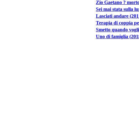
Zio Gaetano ? morto
Sei mai stata sulla l
Lasciati andare (201
Terapia di coppia pe
Smetto quando vogl
Uno di famiglia (201