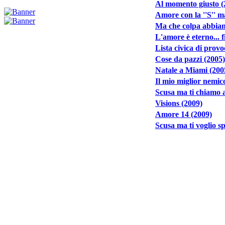
Al momento giusto (
Amore con la ''S'' m
Ma che colpa abbiam
L'amore è eterno... 
Lista civica di prov
Cose da pazzi (2005)
Natale a Miami (200
Il mio miglior nemic
Scusa ma ti chiamo 
Visions (2009)
Amore 14 (2009)
Scusa ma ti voglio s