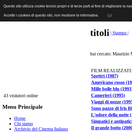
ANICA | Associazione Nazionale Industrie Cinematografiche Audiovi
Questo sito utilizza cookie tecnici propri e di terze parti al fine di migliorare la 
Questo sito utilizza cookie tecnici propri e di terze parti al fine di migliorare la 
Accetto i cookies di questo sito, non mostrare la informativa.
Accetto i cookies di questo sito, non mostrare la informativa.
OK
OK
titoli
| Stampa |
hai cercato: Maurizio M
FILM REALIZZATI:
Spettri (1987)
Americano rosso (19
Mille bolle blu (1993
Camerieri (1995)
43 visitatori online
Viaggi di nozze (199
Menu Principale
Sono pazzo di Iris B
L'odore della notte 
Home
Simpatici e antipatic
Chi siamo
Il grande botto (200
Archivio del Cinema Italiano