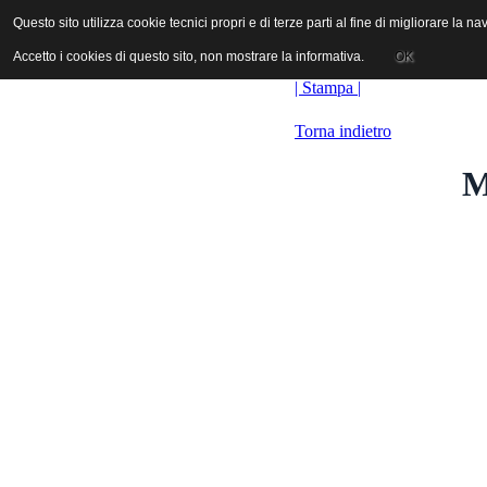
ANICA | Associazione Nazionale Industrie Cinematografiche Audiovi
Questo sito utilizza cookie tecnici propri e di terze parti al fine di migliorare la 
Questo sito utilizza cookie tecnici propri e di terze parti al fine di migliorare la 
Accetto i cookies di questo sito, non mostrare la informativa.
Accetto i cookies di questo sito, non mostrare la informativa.
OK
OK
| Stampa |
Torna indietro
M