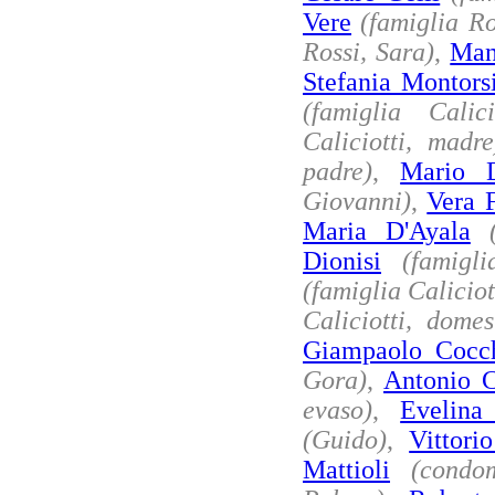
Vere
(famiglia R
Rossi, Sara)
,
Man
Stefania Montors
(famiglia Calici
Caliciotti, madre
padre)
,
Mario 
Giovanni)
,
Vera F
Maria D'Ayala
Dionisi
(famigli
(famiglia Caliciot
Caliciotti, dome
Giampaolo Cocc
Gora)
,
Antonio C
evaso)
,
Evelina
(Guido)
,
Vittori
Mattioli
(condo