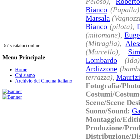
Peloso)
,
Robert
Bianco
(Papalla)
Marsala
(Vagnozz
Bianco
(pilota)
,
(mitomane)
,
Euge
(Mitraglia)
,
Ales
67 visitatori online
(Marcello)
,
Sim
Menu Principale
Lombardo
(Ida)
Ardizzone
(bambi
Home
Chi siamo
terrazza)
,
Maurizi
Archivio del Cinema Italiano
Fotografia/Phot
Costumi/Costum
Scene/Scene Des
Suono/Sound:
Ga
Montaggio/Editi
Produzione/Prod
Distribuzione/Di