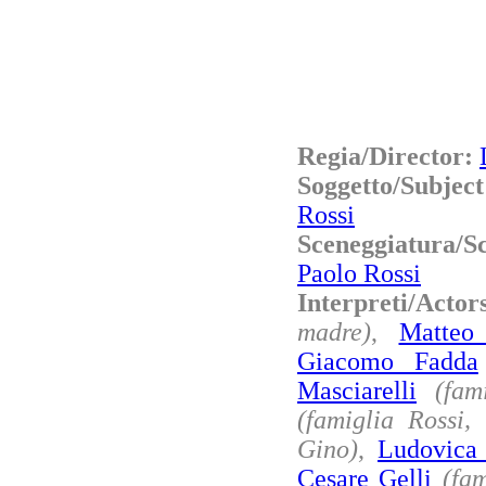
Regia/Director:
Soggetto/Subjec
Rossi
Sceneggiatura/S
Paolo Rossi
Interpreti/Acto
madre)
,
Matteo
Giacomo Fadda
Masciarelli
(fam
(famiglia Rossi, 
Gino)
,
Ludovica
Cesare Gelli
(fam