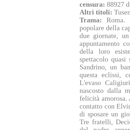
censura:
88927 d
Altri titoli:
Tusen
Trama:
Roma. 
popolare della cap
due giornate, un
appuntamento col
della loro esis
spettacolo quasi 
Sandrino, un ba
questa eclissi, 
L'evaso Caligiur
nascosto dalla m
felicità amorosa.
contatto con Elvi
di sposare un gio
Tre fratelli, Dec
del padre appe