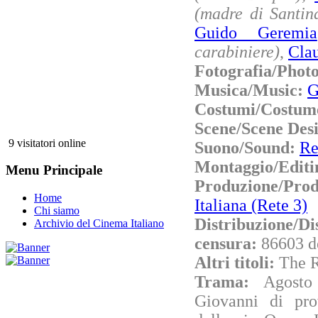
(madre di Santin
Guido Geremia
carabiniere)
,
Clau
Fotografia/Phot
Musica/Music:
G
Costumi/Costum
Scene/Scene Des
9 visitatori online
Suono/Sound:
Re
Montaggio/Editi
Menu Principale
Produzione/Pr
Home
Italiana (Rete 3)
Chi siamo
Distribuzione/Di
Archivio del Cinema Italiano
censura:
86603 d
Altri titoli:
The 
Trama:
Agosto
Giovanni di prov