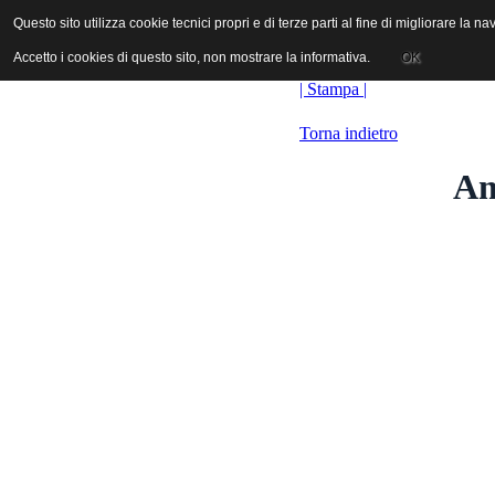
ANICA | Associazione Nazionale Industrie Cinematografiche Audiovi
Questo sito utilizza cookie tecnici propri e di terze parti al fine di migliorare la 
Questo sito utilizza cookie tecnici propri e di terze parti al fine di migliorare la 
Accetto i cookies di questo sito, non mostrare la informativa.
Accetto i cookies di questo sito, non mostrare la informativa.
OK
OK
| Stampa |
Torna indietro
Am