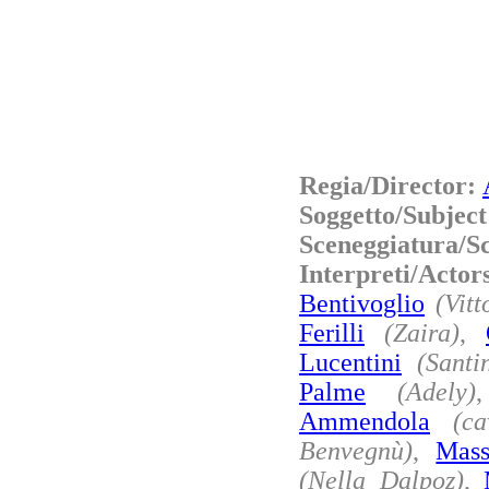
Regia/Director:
Soggetto/Subjec
Sceneggiatura/S
Interpreti/Actor
Bentivoglio
(Vitt
Ferilli
(Zaira)
,
Lucentini
(Santi
Palme
(Adely)
Ammendola
(ca
Benvegnù)
,
Mas
(Nella Dalpoz)
,