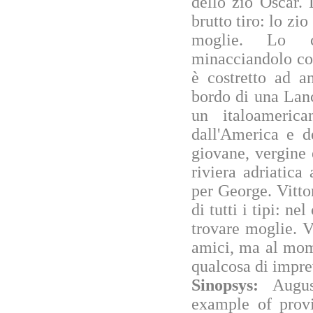
dello zio Oscar.
brutto tiro: lo zi
moglie. Lo ca
minacciandolo con
è costretto ad a
bordo di una Lan
un italoamerica
dall'America e d
giovane, vergine 
riviera adriatica
per George. Vitto
di tutti i tipi: n
trovare moglie. 
amici, ma al mom
qualcosa di imprev
Sinopsys:
Augus
example of prov