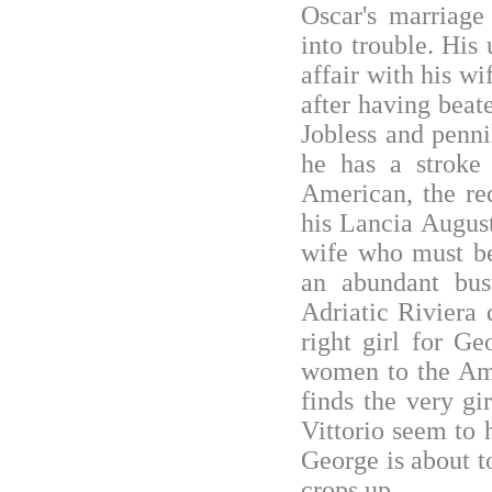
Oscar's marriage
into trouble. His
affair with his wi
after having beat
Jobless and penni
he has a stroke
American, the re
his Lancia August
wife who must be
an abundant bus
Adriatic Riviera 
right girl for Ge
women to the Ame
finds the very g
Vittorio seem to 
George is about t
crops up...