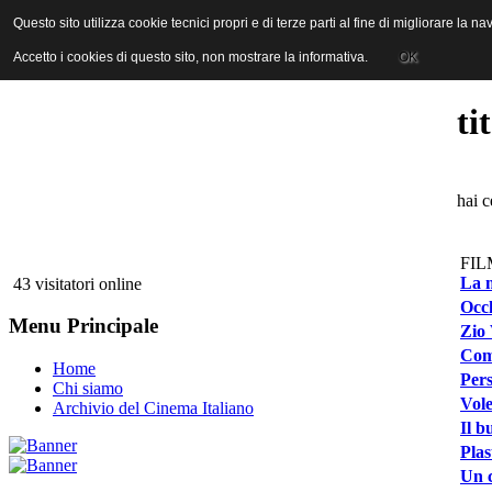
ANICA | Associazione Nazionale Industrie Cinematografiche Audiovi
Questo sito utilizza cookie tecnici propri e di terze parti al fine di migliorare la 
Questo sito utilizza cookie tecnici propri e di terze parti al fine di migliorare la 
Accetto i cookies di questo sito, non mostrare la informativa.
Accetto i cookies di questo sito, non mostrare la informativa.
OK
OK
ti
hai c
FIL
La m
43 visitatori online
Occh
Menu Principale
Zio 
Comp
Home
Pers
Chi siamo
Vole
Archivio del Cinema Italiano
Il b
Plas
Un 