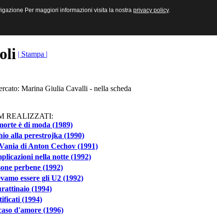
sive e Multimediali
navigazione Per maggiori informazioni visita la nostra
navigazione Per maggiori informazioni visita la nostra
privacy policy
privacy policy
.
.
toli
| Stampa |
ercato: Marina Giulia Cavalli - nella scheda
M REALIZZATI:
orte è di moda (1989)
io alla perestrojka (1990)
Vania di Anton Cechov (1991)
licazioni nella notte (1992)
one perbene (1992)
vamo essere gli U2 (1992)
urattinaio (1994)
tificati (1994)
caso d'amore (1996)