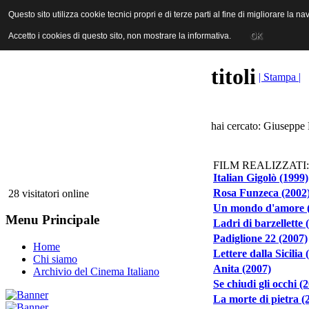
ANICA | Associazione Nazionale Industrie Cinematografiche Audiovi
Questo sito utilizza cookie tecnici propri e di terze parti al fine di migliorare la 
Questo sito utilizza cookie tecnici propri e di terze parti al fine di migliorare la 
Accetto i cookies di questo sito, non mostrare la informativa.
Accetto i cookies di questo sito, non mostrare la informativa.
OK
OK
titoli
| Stampa |
hai cercato: Giuseppe 
FILM REALIZZATI:
Italian Gigolò (1999)
Rosa Funzeca (2002
28 visitatori online
Un mondo d'amore 
Menu Principale
Ladri di barzellette 
Padiglione 22 (2007)
Home
Lettere dalla Sicilia 
Chi siamo
Anita (2007)
Archivio del Cinema Italiano
Se chiudi gli occhi (
La morte di pietra (