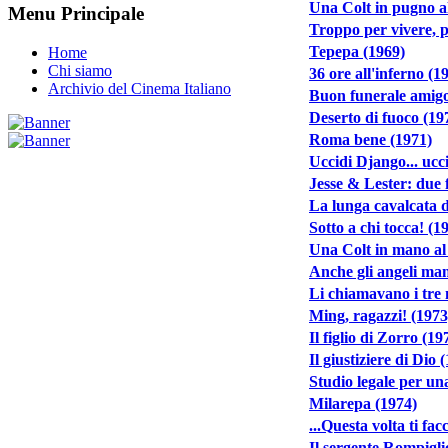
Una Colt in pugno al
Menu Principale
Troppo per vivere, 
Tepepa (1969)
Home
Chi siamo
36 ore all'inferno (1
Archivio del Cinema Italiano
Buon funerale amigo
Deserto di fuoco (19
Roma bene (1971)
Uccidi Django... ucc
Jesse & Lester: due f
La lunga cavalcata d
Sotto a chi tocca! (1
Una Colt in mano al 
Anche gli angeli man
Li chiamavano i tre 
Ming, ragazzi! (1973
Il figlio di Zorro (19
Il giustiziere di Dio 
Studio legale per un
Milarepa (1974)
...Questa volta ti fac
Il sergente Rompigli