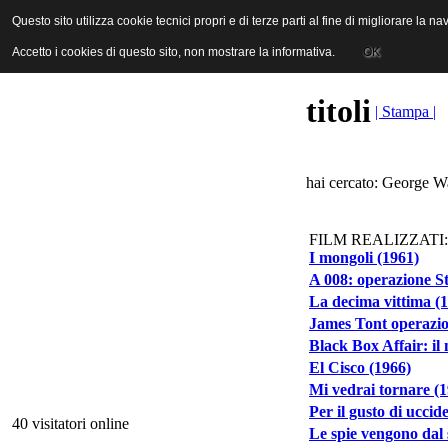
ANICA | Associazione Nazionale Industrie Cinematografiche Audiovi
Questo sito utilizza cookie tecnici propri e di terze parti al fine di migliorare la 
Questo sito utilizza cookie tecnici propri e di terze parti al fine di migliorare la 
Accetto i cookies di questo sito, non mostrare la informativa.
Accetto i cookies di questo sito, non mostrare la informativa.
OK
OK
titoli
| Stampa |
hai cercato: George W
FILM REALIZZATI:
I mongoli (1961)
A 008: operazione S
La decima vittima (
James Tont operazio
Black Box Affair: i
El Cisco (1966)
Mi vedrai tornare (
Per il gusto di uccid
40 visitatori online
Le spie vengono dal 