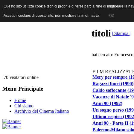
ANICA | Associazione Nazionale Industrie Cinematografiche Audiovi
Questo sito utilizza cookie tecnici propri e di terze parti al fine di migliorare la 
Questo sito utilizza cookie tecnici propri e di terze parti al fine di migliorare la 
Accetto i cookies di questo sito, non mostrare la informativa.
Accetto i cookies di questo sito, non mostrare la informativa.
OK
OK
titoli
| Stampa |
hai cercato: Francesco
FILM REALIZZATI:
Mery per sempre (1
70 visitatori online
Ragazzi fuori (1990)
Menu Principale
Caldo soffocante (19
Vacanze di Natale '9
Home
Anni 90 (1992)
Chi siamo
Un sogno perso (199
Archivio del Cinema Italiano
Ultimo respiro (1992
Anni 90 - Parte II (
Palermo-Milano solo