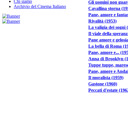
Chi siamo
Gli uomini non guard
Archivio del Cinema Italiano
Cavallina storna (19
Pane, amore e fantas
Rivalità (1953)
La valigia dei sogni 
Il viale della speran
Pane amore e gelosia
La bella di Roma (1
Pane, amore e... (19
Anna di Brooklyn (
Tuppe tuppe, maresc
Pane, amore e Andal
Il moralista (1959)
Gastone (1960)
Peccati d'estate (196