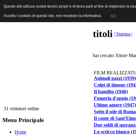
ANICA | Associazione Nazionale Industrie Cinematografiche Audiovi
Questo sito utilizza cookie tecnici propri e di terze parti al fine di migliorare la 
Questo sito utilizza cookie tecnici propri e di terze parti al fine di migliorare la 
Accetto i cookies di questo sito, non mostrare la informativa.
Accetto i cookies di questo sito, non mostrare la informativa.
OK
OK
titoli
| Stampa |
hai cercato: Ettore Ma
FILM REALIZZATI:
Animali pazzi (1939)
Colpi di timone (194
Il bandito (1946)
Fumeria d'oppio (19
Ultimo amore (1947)
31 visitatori online
Sotto il sole di Roma
Il conte di Sant'Elm
Menu Principale
Due soldi di speranz
Lo sceicco bianco (1
Home