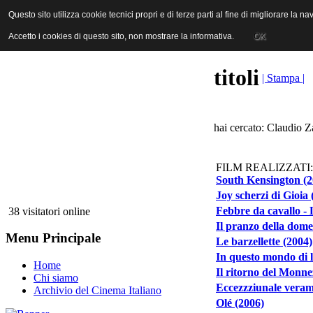
ANICA | Associazione Nazionale Industrie Cinematografiche Audiovi
Questo sito utilizza cookie tecnici propri e di terze parti al fine di migliorare la 
Questo sito utilizza cookie tecnici propri e di terze parti al fine di migliorare la 
Accetto i cookies di questo sito, non mostrare la informativa.
Accetto i cookies di questo sito, non mostrare la informativa.
OK
OK
titoli
| Stampa |
hai cercato: Claudio Z
FILM REALIZZATI:
South Kensington (2
Joy scherzi di Gioia 
Febbre da cavallo -
38 visitatori online
Il pranzo della dome
Menu Principale
Le barzellette (2004)
In questo mondo di l
Home
Il ritorno del Monne
Chi siamo
Eccezzziunale verame
Archivio del Cinema Italiano
Olé (2006)