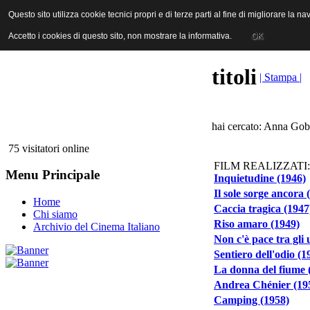
ANICA | Associazione Nazionale Industrie Cinematografiche Audiovi
Questo sito utilizza cookie tecnici propri e di terze parti al fine di migliorare la 
Questo sito utilizza cookie tecnici propri e di terze parti al fine di migliorare la 
Accetto i cookies di questo sito, non mostrare la informativa.
Accetto i cookies di questo sito, non mostrare la informativa.
OK
OK
titoli
| Stampa |
hai cercato: Anna Gobb
75 visitatori online
FILM REALIZZATI:
Menu Principale
Inquietudine (1946)
Il sole sorge ancora 
Home
Caccia tragica (1947
Chi siamo
Riso amaro (1949)
Archivio del Cinema Italiano
Non c'è pace tra gli 
Sentiero dell'odio (1
La donna del fiume 
Andrea Chénier (19
Camping (1958)