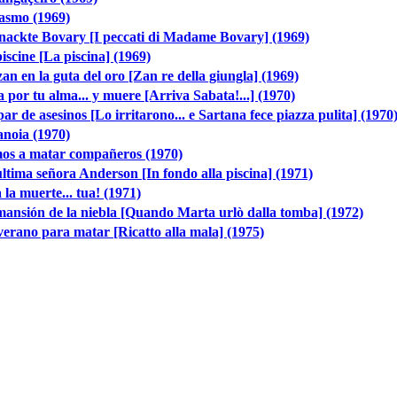
asmo (1969)
nackte Bovary [I peccati di Madame Bovary] (1969)
iscine [La piscina] (1969)
an en la guta del oro [Zan re della giungla] (1969)
 por tu alma... y muere [Arriva Sabata!...] (1970)
ar de asesinos [Lo irritarono... e Sartana fece piazza pulita] (1970
noia (1970)
os a matar compañeros (1970)
ltima señora Anderson [In fondo alla piscina] (1971)
 la muerte... tua! (1971)
ansión de la niebla [Quando Marta urlò dalla tomba] (1972)
erano para matar [Ricatto alla mala] (1975)