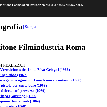
sive e Multimediali
navigazione Per maggiori informazioni visita la nostra
navigazione Per maggiori informazioni visita la nostra
privacy policy
privacy policy
.
.
ografia
| Stampa |
itone Filmindustria Roma
M REALIZZATI:
Vermächtnis des Inka [Viva Gringo] (1966)
unga sfida (1967)
én grita venganza? [I morti non si contano] (1968)
pistola per cento bare (1968)
 dolce... così perversa (1969)
ingo [Garringo] (1969)
egione dei dannati (1969)
angaçeiro (1969)