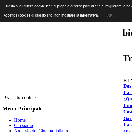
ANICA | Associazione Nazionale Industrie Cinematografiche Audiovi
Questo sito utilizza cookie tecnici propri e di terze parti al fine di migliorare la 
Questo sito utilizza cookie tecnici propri e di terze parti al fine di migliorare la 
Accetto i cookies di questo sito, non mostrare la informativa.
Accetto i cookies di questo sito, non mostrare la informativa.
OK
OK
bi
Tr
FIL
Das 
La l
9 visitatori online
¿Qui
Una 
Menu Principale
Così
Garr
Home
La l
Chi siamo
Archivio del Cinema Italiano
O' c