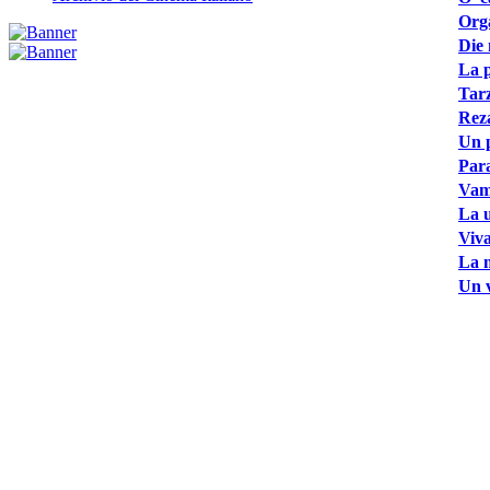
Org
Die 
La p
Tarz
Reza
Un p
Para
Vam
La u
Viva
La m
Un v