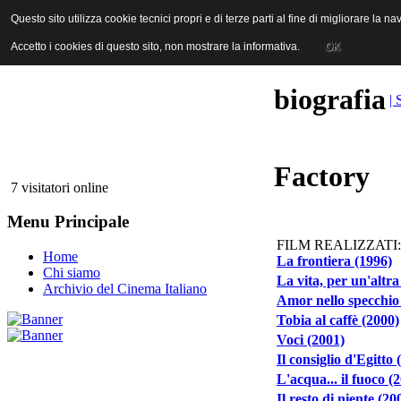
ANICA | Associazione Nazionale Industrie Cinematografiche Audiovi
Questo sito utilizza cookie tecnici propri e di terze parti al fine di migliorare la 
Questo sito utilizza cookie tecnici propri e di terze parti al fine di migliorare la 
Accetto i cookies di questo sito, non mostrare la informativa.
Accetto i cookies di questo sito, non mostrare la informativa.
OK
OK
biografia
| 
Factory
7 visitatori online
Menu Principale
FILM REALIZZATI:
Home
La frontiera (1996)
Chi siamo
La vita, per un'altra
Archivio del Cinema Italiano
Amor nello specchio
Tobia al caffè (2000)
Voci (2001)
Il consiglio d'Egitto 
L'acqua... il fuoco (
Il resto di niente (20