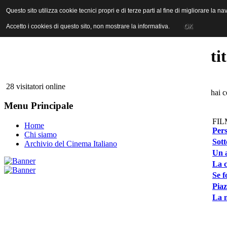
ANICA | Associazione Nazionale Industrie Cinematografiche Audiovi
Questo sito utilizza cookie tecnici propri e di terze parti al fine di migliorare la 
Questo sito utilizza cookie tecnici propri e di terze parti al fine di migliorare la 
Accetto i cookies di questo sito, non mostrare la informativa.
Accetto i cookies di questo sito, non mostrare la informativa.
OK
OK
ti
28 visitatori online
hai c
Menu Principale
FIL
Home
Pers
Chi siamo
Sott
Archivio del Cinema Italiano
Un a
La c
Se f
Piaz
La n