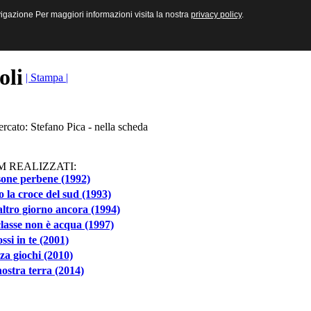
sive e Multimediali
navigazione Per maggiori informazioni visita la nostra
navigazione Per maggiori informazioni visita la nostra
privacy policy
privacy policy
.
.
toli
| Stampa |
ercato: Stefano Pica - nella scheda
M REALIZZATI:
one perbene (1992)
o la croce del sud (1993)
ltro giorno ancora (1994)
lasse non è acqua (1997)
ossi in te (2001)
za giochi (2010)
ostra terra (2014)