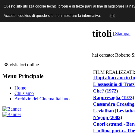
ANICA | Associazione Nazionale Industrie Cinematografiche Audiovi
Questo sito utilizza cookie tecnici propri e di terze parti al fine di migliorare la 
Questo sito utilizza cookie tecnici propri e di terze parti al fine di migliorare la 
Accetto i cookies di questo sito, non mostrare la informativa.
Accetto i cookies di questo sito, non mostrare la informativa.
OK
OK
titoli
| Stampa |
hai cercato: Roberto Si
38 visitatori online
FILM REALIZZATI:
Menu Principale
I lupi attaccano in 
L'assassinio di Trot
Home
Che? (1972)
Chi siamo
Rappresaglia (1973)
Archivio del Cinema Italiano
Cassandra Crossing 
Leviathan [Leviatha
N'gopp (2002)
Cuori estranei - Bet
L'ultima porta - Th