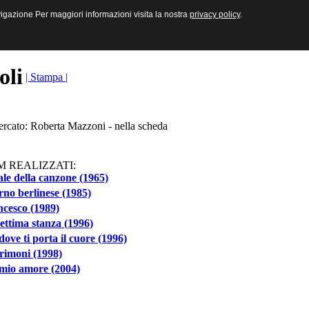
sive e Multimediali
navigazione Per maggiori informazioni visita la nostra
navigazione Per maggiori informazioni visita la nostra
privacy policy
privacy policy
.
.
toli
| Stampa |
ercato: Roberta Mazzoni - nella scheda
M REALIZZATI:
iale della canzone (1965)
rno berlinese (1985)
cesco (1989)
ettima stanza (1996)
dove ti porta il cuore (1996)
rimoni (1998)
mio amore (2004)