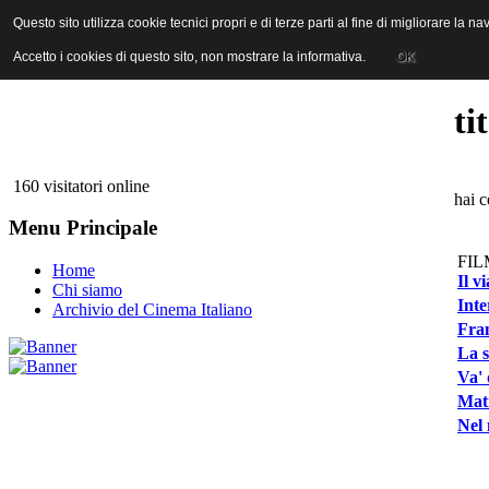
ANICA | Associazione Nazionale Industrie Cinematografiche Audiovi
Questo sito utilizza cookie tecnici propri e di terze parti al fine di migliorare la 
Questo sito utilizza cookie tecnici propri e di terze parti al fine di migliorare la 
Accetto i cookies di questo sito, non mostrare la informativa.
Accetto i cookies di questo sito, non mostrare la informativa.
OK
OK
ti
160 visitatori online
hai c
Menu Principale
FIL
Home
Il v
Chi siamo
Inte
Archivio del Cinema Italiano
Fran
La s
Va' 
Mat
Nel 