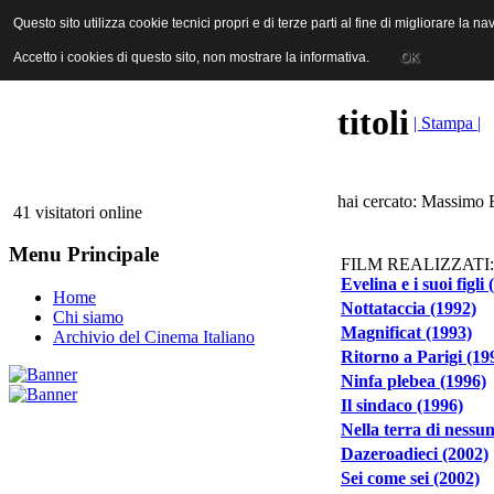
ANICA | Associazione Nazionale Industrie Cinematografiche Audiovi
Questo sito utilizza cookie tecnici propri e di terze parti al fine di migliorare la 
Questo sito utilizza cookie tecnici propri e di terze parti al fine di migliorare la 
Accetto i cookies di questo sito, non mostrare la informativa.
Accetto i cookies di questo sito, non mostrare la informativa.
OK
OK
titoli
| Stampa |
hai cercato: Massimo B
41 visitatori online
Menu Principale
FILM REALIZZATI:
Evelina e i suoi figli
Home
Nottataccia (1992)
Chi siamo
Magnificat (1993)
Archivio del Cinema Italiano
Ritorno a Parigi (19
Ninfa plebea (1996)
Il sindaco (1996)
Nella terra di nessu
Dazeroadieci (2002)
Sei come sei (2002)