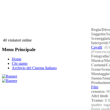
Regia/Dire
Soggetto/S
Sceneggiat
40 visitatori online
Interpreti
Cavalli
(Gi
Menu Principale
(Francesco)
Fotografia
Home
Musica/Mu
Chi siamo
Costumi/C
Archivio del Cinema Italiano
Scene/Scen
Montaggio/
Suono/Sou
Produzione
Film
censura:
90
Altri titoli:
Trama:
Il 
quattro rag
Parigi quell