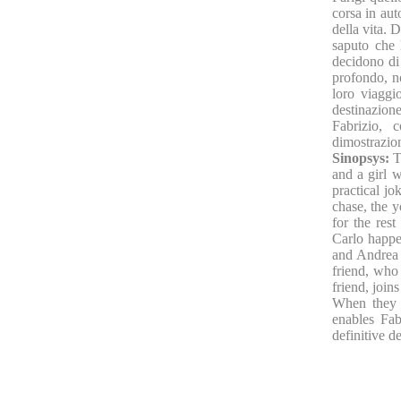
corsa in aut
della vita. 
saputo che 
decidono di 
profondo, no
loro viaggi
destinazione
Fabrizio, 
dimostrazion
Sinopsys:
T
and a girl w
practical j
chase, the y
for the rest
Carlo happen
and Andrea 
friend, who 
friend, join
When they r
enables Fab
definitive d