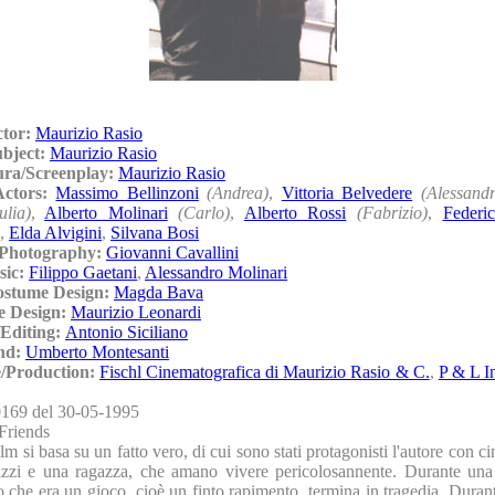
ctor:
Maurizio Rasio
ubject:
Maurizio Rasio
ura/Screenplay:
Maurizio Rasio
/Actors:
Massimo Bellinzoni
(Andrea)
,
Vittoria Belvedere
(Alessand
ulia)
,
Alberto Molinari
(Carlo)
,
Alberto Rossi
(Fabrizio)
,
Federi
,
Elda Alvigini
,
Silvana Bosi
/Photography:
Giovanni Cavallini
sic:
Filippo Gaetani
,
Alessandro Molinari
ostume Design:
Magda Bava
e Design:
Maurizio Leonardi
Editing:
Antonio Siciliano
nd:
Umberto Montesanti
/Production:
Fischl Cinematografica di Maurizio Rasio & C.
,
P & L In
169 del 30-05-1995
Friends
film si basa su un fatto vero, di cui sono stati protagonisti l'autore con c
azzi e una ragazza, che amano vivere pericolosannente. Durante un
o che era un gioco, cioè un finto rapimento, termina in tragedia. Duran