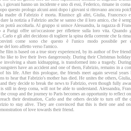
o, i giovani hanno un incidente e uno di essi, Federico, rimane in coma 
Dopo questo prologo alcuni anni dopo i giovani si ritrovano ancora poic
la madre di Fabrizio è morta. Riunisce gli altri, Giulia, Francesco 
dare la notizia a Fabrizio anche se sanno che il loro amico, che è sem
n potrà ascoltarla. Al gruppo si unisce Alessandra, la ragazza di Franc
o a Parigi offre un'occasione per riflettere sulla loro vita. Quando
, Carlo e gli altri decidono di togliere la spina della corrente che fa rima
convinti come sono che questo è l'unico modo possibile per 
e del loro affetto verso l'amico.
he film is based on a true story experienced, by its author of five frien
ho like to live their lives dangerously. During their Christmas holiday
oke involving a sham kidnapping, is transformed into a tragedy. Durin
oungsters have an accident and one of them, Fabrizio, remains in a com
 of his life. After this prologue, the friends meet again several years
s to hear that Fabrizio's mother has died. He unites the others, Giulia
and they decide to break the news to Fabrizio, even though fully aware
is still in deep coma, will not be able to understand. Alessandra, Fran
s the croup and the journey to Paris becomes an opportunity to reflect on 
each their destination, Carlo and the others decide to turn off the c
rizio to stay alive. They are convinced that this is their one and on
emonstration of love towards their friend.