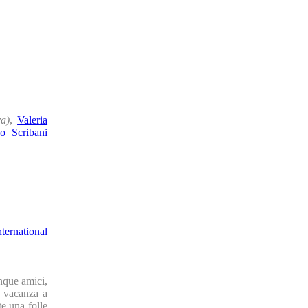
ra)
,
Valeria
co Scribani
ternational
inque amici,
a vacanza a
te una folle