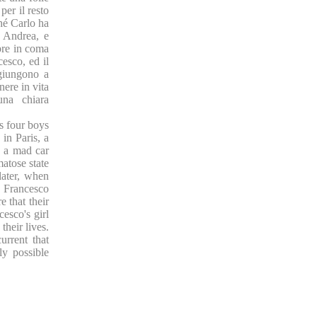
per il resto
hé Carlo ha
e Andrea, e
pre in coma
esco, ed il
 giungono a
nere in vita
una chiara
ds four boys
 in Paris, a
g a mad car
atose state
 later, when
, Francesco
 that their
cesco's girl
their lives.
urrent that
ly possible