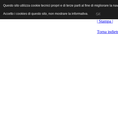
ANICA | Associazione Nazionale Industrie Cinematografiche Audiovi
Questo sito utilizza cookie tecnici propri e di terze parti al fine di migliorare la 
Questo sito utilizza cookie tecnici propri e di terze parti al fine di migliorare la 
Accetto i cookies di questo sito, non mostrare la informativa.
Accetto i cookies di questo sito, non mostrare la informativa.
OK
OK
| Stampa |
Torna indiet