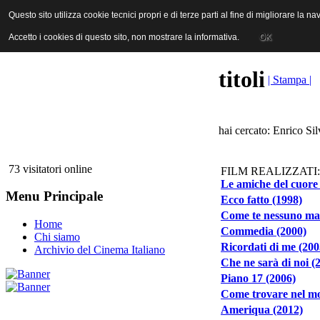
ANICA | Associazione Nazionale Industrie Cinematografiche Audiovi
Questo sito utilizza cookie tecnici propri e di terze parti al fine di migliorare la 
Questo sito utilizza cookie tecnici propri e di terze parti al fine di migliorare la 
Accetto i cookies di questo sito, non mostrare la informativa.
Accetto i cookies di questo sito, non mostrare la informativa.
OK
OK
titoli
| Stampa |
hai cercato: Enrico Sil
73 visitatori online
FILM REALIZZATI:
Le amiche del cuore
Menu Principale
Ecco fatto (1998)
Come te nessuno mai
Home
Commedia (2000)
Chi siamo
Ricordati di me (200
Archivio del Cinema Italiano
Che ne sarà di noi (
Piano 17 (2006)
Come trovare nel mo
Ameriqua (2012)