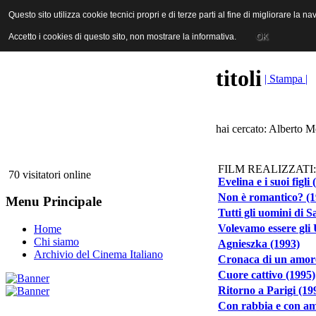
ANICA | Associazione Nazionale Industrie Cinematografiche Audiovi
Questo sito utilizza cookie tecnici propri e di terze parti al fine di migliorare la 
Questo sito utilizza cookie tecnici propri e di terze parti al fine di migliorare la 
Accetto i cookies di questo sito, non mostrare la informativa.
Accetto i cookies di questo sito, non mostrare la informativa.
OK
OK
titoli
| Stampa |
hai cercato: Alberto Mo
FILM REALIZZATI:
70 visitatori online
Evelina e i suoi figli
Non è romantico? (1
Menu Principale
Tutti gli uomini di S
Volevamo essere gli 
Home
Chi siamo
Agnieszka (1993)
Archivio del Cinema Italiano
Cronaca di un amore
Cuore cattivo (1995)
Ritorno a Parigi (19
Con rabbia e con am