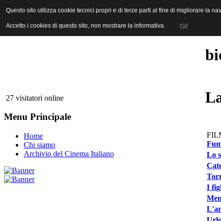
ANICA | Associazione Nazionale Industrie Cinematografiche Audiovi
Questo sito utilizza cookie tecnici propri e di terze parti al fine di migliorare la 
Questo sito utilizza cookie tecnici propri e di terze parti al fine di migliorare la 
Accetto i cookies di questo sito, non mostrare la informativa.
Accetto i cookies di questo sito, non mostrare la informativa.
OK
OK
bi
La
27 visitatori online
Menu Principale
FIL
Home
Fume
Chi siamo
Archivio del Cinema Italiano
Lo s
Cate
Tor
I fi
Men
L'an
Urlo