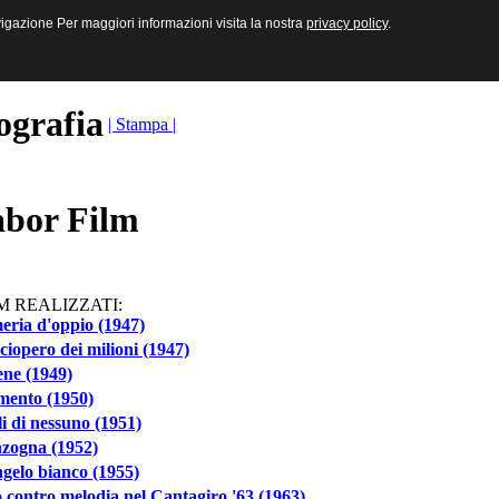
sive e Multimediali
navigazione Per maggiori informazioni visita la nostra
navigazione Per maggiori informazioni visita la nostra
privacy policy
privacy policy
.
.
ografia
| Stampa |
bor Film
M REALIZZATI:
ria d'oppio (1947)
ciopero dei milioni (1947)
ne (1949)
mento (1950)
gli di nessuno (1951)
zogna (1952)
gelo bianco (1955)
 contro melodia nel Cantagiro '63 (1963)