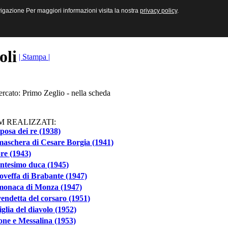
sive e Multimediali
navigazione Per maggiori informazioni visita la nostra
navigazione Per maggiori informazioni visita la nostra
privacy policy
privacy policy
.
.
toli
| Stampa |
ercato: Primo Zeglio - nella scheda
M REALIZZATI:
posa dei re (1938)
aschera di Cesare Borgia (1941)
re (1943)
entesimo duca (1945)
veffa di Brabante (1947)
monaca di Monza (1947)
endetta del corsaro (1951)
iglia del diavolo (1952)
ne e Messalina (1953)