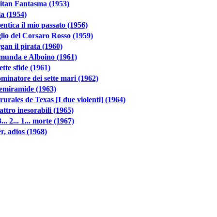
itan Fantasma (1953)
la (1954)
ntica il mio passato (1956)
iglio del Corsaro Rosso (1959)
an il pirata (1960)
munda e Alboino (1961)
ette sfide (1961)
ominatore dei sette mari (1962)
emiramide (1963)
rurales de Texas [I due violenti] (1964)
attro inesorabili (1965)
3... 2... 1... morte (1967)
er, adios (1968)