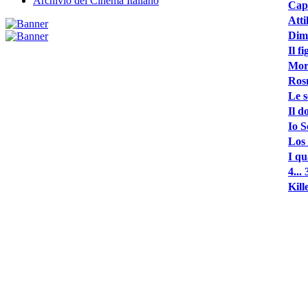
Archivio del Cinema Italiano
Cap
Atti
Dime
Il f
Morg
Ros
Le s
Il d
Io S
Los 
I qu
4... 
Kill