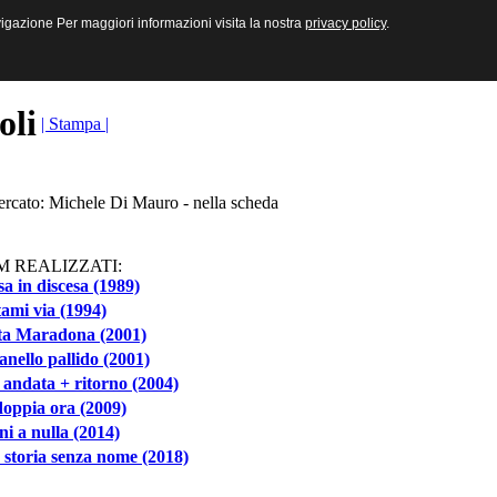
sive e Multimediali
navigazione Per maggiori informazioni visita la nostra
navigazione Per maggiori informazioni visita la nostra
privacy policy
privacy policy
.
.
toli
| Stampa |
cercato: Michele Di Mauro - nella scheda
M REALIZZATI:
a in discesa (1989)
ami via (1994)
ta Maradona (2001)
nello pallido (2001)
andata + ritorno (2004)
oppia ora (2009)
i a nulla (2014)
storia senza nome (2018)