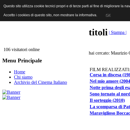
ANICA | Associazione Nazionale Industrie Cinematografiche Audiovi
Questo sito utilizza cookie tecnici propri e di terze parti al fine di migliorare la 
Questo sito utilizza cookie tecnici propri e di terze parti al fine di migliorare la 
Accetto i cookies di questo sito, non mostrare la informativa.
Accetto i cookies di questo sito, non mostrare la informativa.
OK
OK
titoli
| Stampa |
106 visitatori online
hai cercato: Maurizio 
Menu Principale
FILM REALIZZATI:
Home
Corsa in discesa (19
Chi siamo
Nel mio amore (2004
Archivio del Cinema Italiano
Notte prima degli es
Sono tornato al nord
Il sorteggio (2010)
La scomparsa di Pat
Maraviglioso Boccac