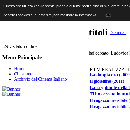
ANICA | Associazione Nazionale Industrie Cinematografiche Audiovi
Questo sito utilizza cookie tecnici propri e di terze parti al fine di migliorare la 
Questo sito utilizza cookie tecnici propri e di terze parti al fine di migliorare la 
Accetto i cookies di questo sito, non mostrare la informativa.
Accetto i cookies di questo sito, non mostrare la informativa.
OK
OK
titoli
| Stampa |
29 visitatori online
hai cercato: Ludovica
Menu Principale
Home
FILM REALIZZATI:
Chi siamo
La doppia ora (2009
Archivio del Cinema Italiano
Il gioiellino (2011)
La kryptonite nella 
Ti ho cercata in tutti
Il ragazzo invisibile 
Il ragazzo invisibile