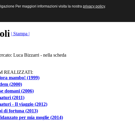
sive e Multimediali
navigazione Per maggiori informazioni visita la nostra
navigazione Per maggiori informazioni visita la nostra
privacy policy
privacy policy
.
.
toli
| Stampa |
ercato: Luca Bizzarri - nella scheda
M REALIZZATI:
llora mambo! (1999)
dem (2000)
 se domani (2006)
aturi (2011)
turi - Il viaggio (2012)
i di fortuna (2013)
idanzato per mia moglie (2014)