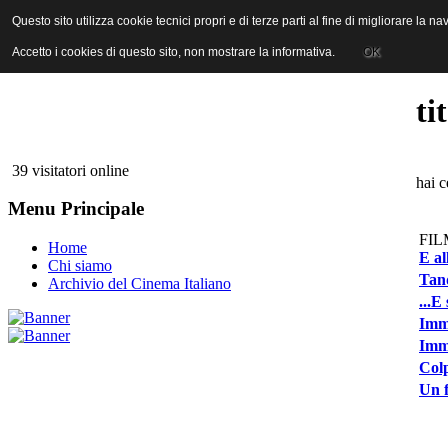
ANICA | Associazione Nazionale Industrie Cinematografiche Audiovi
Questo sito utilizza cookie tecnici propri e di terze parti al fine di migliorare la 
Questo sito utilizza cookie tecnici propri e di terze parti al fine di migliorare la 
Accetto i cookies di questo sito, non mostrare la informativa.
Accetto i cookies di questo sito, non mostrare la informativa.
OK
OK
ti
39 visitatori online
hai c
Menu Principale
FIL
Home
E a
Chi siamo
Tan
Archivio del Cinema Italiano
...E
Imm
Imma
Colp
Un f