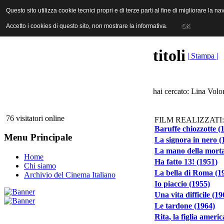
ANICA | Associazione Nazionale Industrie Cinematografiche Audiovi
Questo sito utilizza cookie tecnici propri e di terze parti al fine di migliorare la 
Questo sito utilizza cookie tecnici propri e di terze parti al fine di migliorare la 
Accetto i cookies di questo sito, non mostrare la informativa.
Accetto i cookies di questo sito, non mostrare la informativa.
OK
OK
titoli
| Stampa |
hai cercato: Lina Volo
76 visitatori online
FILM REALIZZATI:
Baruffe chiozzotte (
Menu Principale
La signora in nero (
La mano della morta
Home
Ha fatto 13! (1951)
Chi siamo
La bella di Roma (1
Archivio del Cinema Italiano
Io piaccio (1955)
Una vita difficile (19
Le tardone (1964)
Rita, la figlia ameri