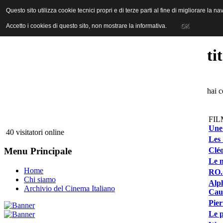
ANICA | Associazione Nazionale Industrie Cinematografiche Audiovi
Questo sito utilizza cookie tecnici propri e di terze parti al fine di migliorare la 
Questo sito utilizza cookie tecnici propri e di terze parti al fine di migliorare la 
Accetto i cookies di questo sito, non mostrare la informativa.
Accetto i cookies di questo sito, non mostrare la informativa.
OK
OK
ti
hai 
FIL
Une
40 visitatori online
Les 
Cléo
Menu Principale
Le m
Home
RO.
Chi siamo
Alp
Archivio del Cinema Italiano
Caut
Pier
Le p