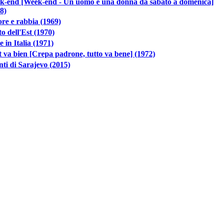
k-end [Week-end - Un uomo e una donna da sabato a domenica]
8)
re e rabbia (1969)
o dell'Est (1970)
e in Italia (1971)
 va bien [Crepa padrone, tutto va bene] (1972)
nti di Sarajevo (2015)