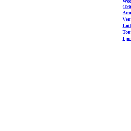
Wee
(196
Amo
Vent
Lott
Tout
I po