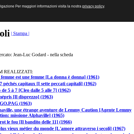
sive e Multimediali
navigazione Per maggiori informazioni visita la nostra
navigazione Per maggiori informazioni visita la nostra
privacy policy
privacy policy
.
.
toli
| Stampa |
cercato: Jean-Luc Godard - nella scheda
M REALIZZATI:
 femme est une femme [La donna è donna] (1961)
7 péchés capitaux [I sette peccati capitali] (1962)
 de 5 à 7 [Cleo dalle 5 alle 7] (1962)
épris [Il disprezzo] (1963)
GO.PAG (1963)
haville, une étrange aventure de Lemmy Caution [Agente Lemmy
ion: missione Alphaville] (1965)
rot le fou [Il bandito delle 11] (1966)
lus vieux métier du monde [L'amore attraverso i secoli] (1967)