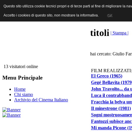
ANICA | Associazione Nazionale Industrie Cinematografiche Audiovi
Questo sito utilizza cookie tecnici propri e di terze parti al fine di migliorare la 
Questo sito utilizza cookie tecnici propri e di terze parti al fine di migliorare la 
Accetto i cookies di questo sito, non mostrare la informativa.
Accetto i cookies di questo sito, non mostrare la informativa.
OK
OK
titoli
| Stampa |
hai cercato: Giulio Far
13 visitatori online
FILM REALIZZATI:
El Greco (1965)
Menu Principale
Gegé Bellavita (1979
John Travolto... da u
Home
Chi siamo
Luca il contrabband
Archivio del Cinema Italiano
Fracchia la belva u
Il minestrone (1981)
Sogni mostruosament
Fantozzi subisce anc
Mi manda Picone (1