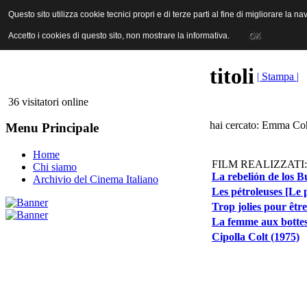
ANICA | Associazione Nazionale Industrie Cinematografiche Audiovi
Questo sito utilizza cookie tecnici propri e di terze parti al fine di migliorare la 
Questo sito utilizza cookie tecnici propri e di terze parti al fine di migliorare la 
Accetto i cookies di questo sito, non mostrare la informativa.
Accetto i cookies di questo sito, non mostrare la informativa.
OK
OK
titoli
| Stampa |
36 visitatori online
hai cercato: Emma Coh
Menu Principale
Home
FILM REALIZZATI:
Chi siamo
La rebelión de los Bu
Archivio del Cinema Italiano
Les pétroleuses [Le p
Trop jolies pour êt
La femme aux bottes 
Cipolla Colt (1975)