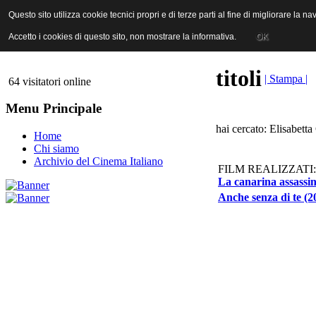
ANICA | Associazione Nazionale Industrie Cinematografiche Audiovi
Questo sito utilizza cookie tecnici propri e di terze parti al fine di migliorare la 
Questo sito utilizza cookie tecnici propri e di terze parti al fine di migliorare la 
Accetto i cookies di questo sito, non mostrare la informativa.
Accetto i cookies di questo sito, non mostrare la informativa.
OK
OK
titoli
| Stampa |
64 visitatori online
Menu Principale
hai cercato: Elisabetta
Home
Chi siamo
Archivio del Cinema Italiano
FILM REALIZZATI:
La canarina assassin
Anche senza di te (2