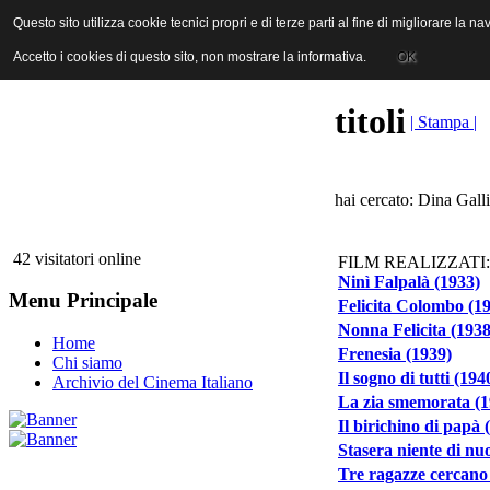
ANICA | Associazione Nazionale Industrie Cinematografiche Audiovi
Questo sito utilizza cookie tecnici propri e di terze parti al fine di migliorare la 
Questo sito utilizza cookie tecnici propri e di terze parti al fine di migliorare la 
Accetto i cookies di questo sito, non mostrare la informativa.
Accetto i cookies di questo sito, non mostrare la informativa.
OK
OK
titoli
| Stampa |
hai cercato: Dina Galli
42 visitatori online
FILM REALIZZATI:
Ninì Falpalà (1933)
Menu Principale
Felicita Colombo (1
Nonna Felicita (1938
Home
Frenesia (1939)
Chi siamo
Il sogno di tutti (194
Archivio del Cinema Italiano
La zia smemorata (1
Il birichino di papà 
Stasera niente di nu
Tre ragazze cercano