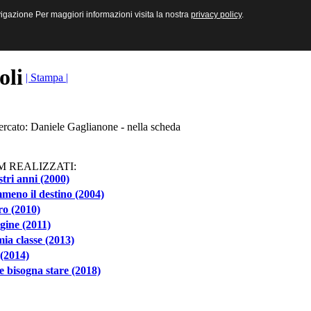
sive e Multimediali
navigazione Per maggiori informazioni visita la nostra
navigazione Per maggiori informazioni visita la nostra
privacy policy
privacy policy
.
.
toli
| Stampa |
ercato: Daniele Gaglianone - nella scheda
M REALIZZATI:
stri anni (2000)
eno il destino (2004)
ro (2010)
gine (2011)
ia classe (2013)
(2014)
 bisogna stare (2018)