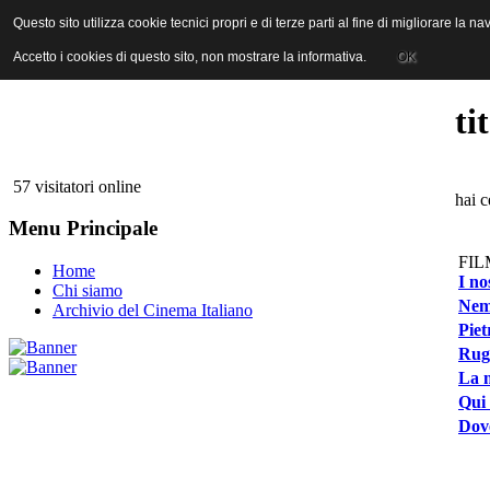
ANICA | Associazione Nazionale Industrie Cinematografiche Audiovi
Questo sito utilizza cookie tecnici propri e di terze parti al fine di migliorare la 
Questo sito utilizza cookie tecnici propri e di terze parti al fine di migliorare la 
Accetto i cookies di questo sito, non mostrare la informativa.
Accetto i cookies di questo sito, non mostrare la informativa.
OK
OK
ti
57 visitatori online
hai c
Menu Principale
FIL
Home
I no
Chi siamo
Nemm
Archivio del Cinema Italiano
Piet
Rug
La m
Qui 
Dove