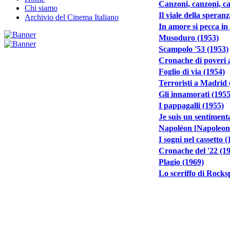
Canzoni, canzoni, c
Chi siamo
Il viale della speran
Archivio del Cinema Italiano
In amore si pecca in
Musoduro (1953)
Scampolo '53 (1953)
Cronache di poveri 
Foglio di via (1954)
Terroristi a Madrid 
Gli innamorati (1955
I pappagalli (1955)
Je suis un sentiment
Napoléon [Napoleon
I sogni nel cassetto 
Cronache del '22 (1
Plagio (1969)
Lo sceriffo di Rocks