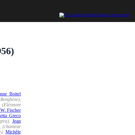
956)
anne Boitel
 Borghese)
,
x
(Eléonore
 W. Fischer
etta Greco
apra)
,
Jean
o
(chanteur
e)
,
Michèle