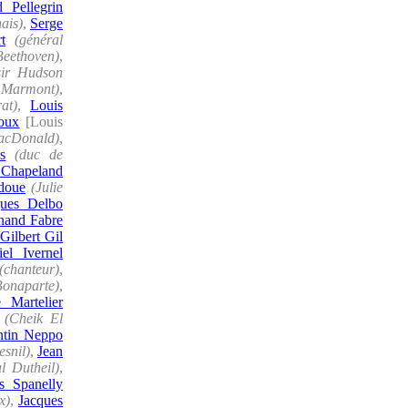
 Pellegrin
ais)
,
Serge
t
(général
Beethoven)
,
sir Hudson
l Marmont)
,
at)
,
Louis
oux
[Louis
acDonald)
,
s
(duc de
 Chapeland
doue
(Julie
ques Delbo
nand Fabre
,
Gilbert Gil
el Ivernel
(chanteur)
,
Bonaparte)
,
 Martelier
(Cheik El
ntin Neppo
snil)
,
Jean
l Dutheil)
,
s Spanelly
x)
,
Jacques