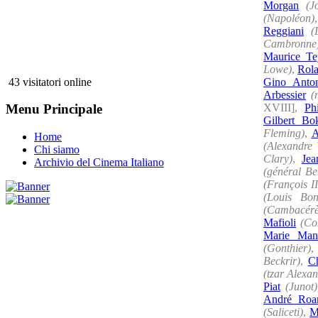
Morgan
(J
(Napoléon)
Reggiani
(
Cambronne
Maurice Te
Lowe)
,
Rol
Gino Anton
43 visitatori online
Arbessier
(
XVIII],
Ph
Menu Principale
Gilbert Bo
Fleming)
,
A
Home
(Alexandre 
Chi siamo
Clary)
,
Jea
Archivio del Cinema Italiano
(général Be
(François II
(Louis Bon
(Cambacérè
Mafioli
(Co
Marie Mans
(Gonthier)
Beckrir)
,
Ch
(tzar Alexan
Piat
(Junot)
André Roa
(Saliceti)
,
M