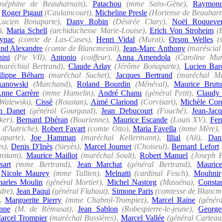
oséphine de Beauharnais)
,
Patachou
(mme Sans-Gène)
,
Raymond
,
Roger Pigaut
(Caulaincourt)
,
Micheline Presle
(Hortense de Beauharn
Lucien Bonaparte)
,
Dany Robin
(Désirée Clary)
,
Noël Roquever
)
,
Maria Schell
(archiduchesse Marie-Louise)
,
Erich Von Stroheim
(
ynac
(comte de Las-Cases)
,
Henri Vidal
(Murat)
,
Orson Welles
(
and Alexandre
(comte de Blancmesnil)
,
Jean-Marc Anthony
(maréscia
ini
(Pie VII)
,
Antonio
(coiffeur)
,
Anna Amendola
(Caroline Mur
maréchial Bertrand)
,
Claude Arlay
(Jérôme Bonaparte)
,
Lucien Bar
ilippe Béharn
(maréchal Suchet)
,
Jacques Bertrand
(maréchal M
kanowski
(Marchand)
,
Roland Bourdin
(Ménéval)
,
Maurice Brutu
nne Carrère
(mme Hamelin)
,
André Chanu
(général Petit)
,
Claudy
Walewski)
,
Cissé
(Roustan)
,
Aimé Clariond
(Corvisart)
,
Michèle Cor
n Danet
(général Gourgaud)
,
Jean Debucourt
(Fouché)
,
Jean-Jac
ker)
,
Bernard Dhéran
(Bourienne)
,
Maurice Escande
(Louis XV)
,
Fer
 d'Autriche)
,
Robert Favart
(comte Otto)
,
Maria Favella
(mme Mère)
aparte)
,
Joe Hamman
(maréchal Kellermann)
,
Illial
(Ali)
,
Dani
s)
,
Denis D'Inès
(Sieyès)
,
Marcel Journet
(Choiseul)
,
Bernard Lefort
nstant)
,
Maurice Maillot
(maréchal Soult)
,
Robert Manuel
(Joseph 
art
(mme Bertrand)
,
Jean Marchat
(général Bertrand)
,
Maurice
,
Nicole Maurey
(mme Tallien)
,
Melnatti
(cardinal Fesch)
,
Mouhnir
arles Moulin
(général Mortier)
,
Michel Nastorg
(Masséna)
,
Consta
dre)
,
Jean Paqui
(général Flahaut)
,
Simone Paris
(comtesse de Blancme
,
Marguerite Pierry
(mme Chabrol-Trompiez)
,
Marcel Raine
(généra
nne
(M. de Rémusat)
,
Jean Sablon
(Robespierre-le-jeune)
,
George
arcel Trompier
(maréchal Bussières)
,
Marcel Vallée
(général Carteau