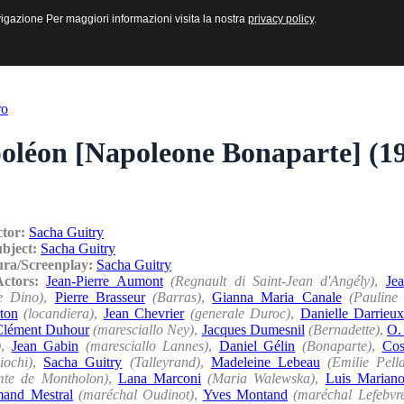
sive e Multimediali
navigazione Per maggiori informazioni visita la nostra
navigazione Per maggiori informazioni visita la nostra
privacy policy
privacy policy
.
.
ro
oléon [Napoleone Bonaparte] (1
ctor:
Sacha Guitry
ubject:
Sacha Guitry
ura/Screenplay:
Sacha Guitry
/Actors:
Jean-Pierre Aumont
(Regnault di Saint-Jean d'Angély)
,
Je
e Dino)
,
Pierre Brasseur
(Barras)
,
Gianna Maria Canale
(Pauline
ton
(locandiera)
,
Jean Chevrier
(generale Duroc)
,
Danielle Darrieu
Clément Duhour
(maresciallo Ney)
,
Jacques Dumesnil
(Bernadette)
,
O.
)
,
Jean Gabin
(maresciallo Lannes)
,
Daniel Gélin
(Bonaparte)
,
Cos
iochi)
,
Sacha Guitry
(Talleyrand)
,
Madeleine Lebeau
(Emilie Pell
mte de Montholon)
,
Lana Marconi
(Maria Walewska)
,
Luis Marian
and Mestral
(maréchal Oudinot)
,
Yves Montand
(maréchal Lefebvr