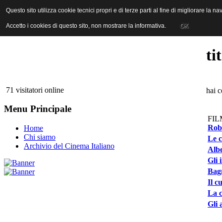
ANICA | Associazione Nazionale Industrie Cinematografiche Audiovi
Questo sito utilizza cookie tecnici propri e di terze parti al fine di migliorare la 
Questo sito utilizza cookie tecnici propri e di terze parti al fine di migliorare la 
Accetto i cookies di questo sito, non mostrare la informativa.
Accetto i cookies di questo sito, non mostrare la informativa.
OK
OK
ti
71 visitatori online
hai c
Menu Principale
FIL
Roba
Home
Chi siamo
Le c
Archivio del Cinema Italiano
Alb
Gli 
Bag
Il c
La c
Gli 