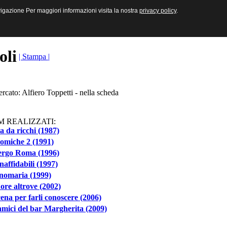
sive e Multimediali
navigazione Per maggiori informazioni visita la nostra
navigazione Per maggiori informazioni visita la nostra
privacy policy
privacy policy
.
.
toli
| Stampa |
ercato: Alfiero Toppetti - nella scheda
M REALIZZATI:
 da ricchi (1987)
omiche 2 (1991)
ergo Roma (1996)
inaffidabili (1997)
nomaria (1999)
uore altrove (2002)
ena per farli conoscere (2006)
amici del bar Margherita (2009)