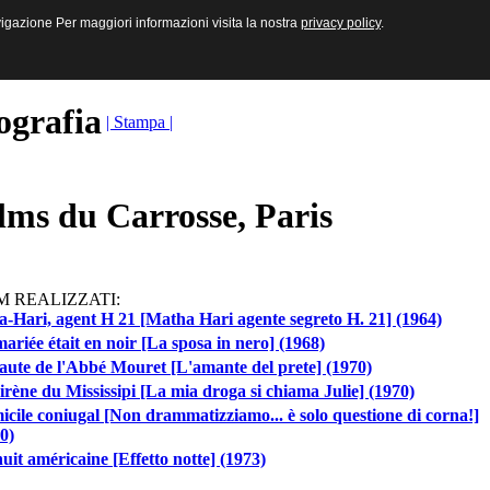
sive e Multimediali
navigazione Per maggiori informazioni visita la nostra
navigazione Per maggiori informazioni visita la nostra
privacy policy
privacy policy
.
.
ografia
| Stampa |
lms du Carrosse, Paris
M REALIZZATI:
-Hari, agent H 21 [Matha Hari agente segreto H. 21] (1964)
ariée était en noir [La sposa in nero] (1968)
aute de l'Abbé Mouret [L'amante del prete] (1970)
irène du Mississipi [La mia droga si chiama Julie] (1970)
cile coniugal [Non drammatizziamo... è solo questione di corna!]
0)
uit américaine [Effetto notte] (1973)