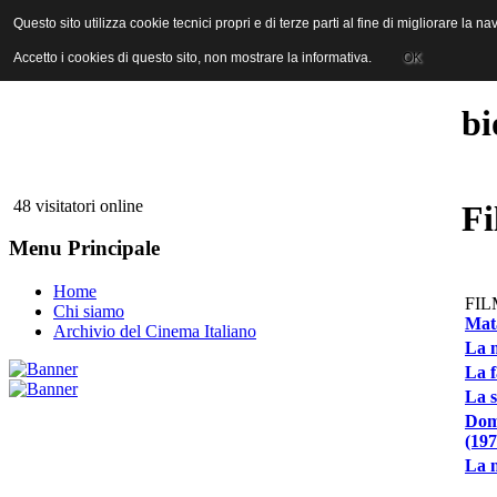
ANICA | Associazione Nazionale Industrie Cinematografiche Audiovi
Questo sito utilizza cookie tecnici propri e di terze parti al fine di migliorare la 
Questo sito utilizza cookie tecnici propri e di terze parti al fine di migliorare la 
Accetto i cookies di questo sito, non mostrare la informativa.
Accetto i cookies di questo sito, non mostrare la informativa.
OK
OK
bi
48 visitatori online
Fi
Menu Principale
Home
FIL
Chi siamo
Mata
Archivio del Cinema Italiano
La m
La f
La s
Domi
(197
La n