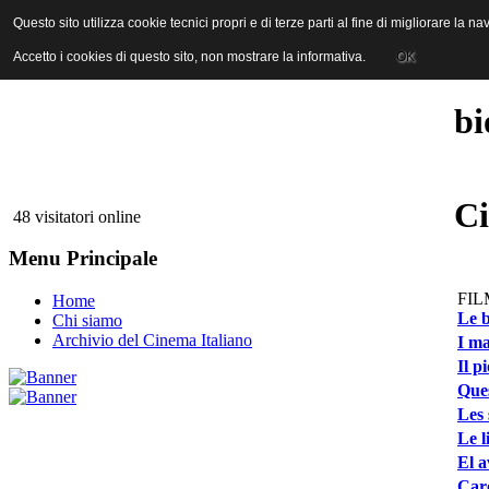
ANICA | Associazione Nazionale Industrie Cinematografiche Audiovi
Questo sito utilizza cookie tecnici propri e di terze parti al fine di migliorare la 
Questo sito utilizza cookie tecnici propri e di terze parti al fine di migliorare la 
Accetto i cookies di questo sito, non mostrare la informativa.
Accetto i cookies di questo sito, non mostrare la informativa.
OK
OK
bi
Ci
48 visitatori online
Menu Principale
FIL
Home
Le b
Chi siamo
Archivio del Cinema Italiano
I ma
Il p
Ques
Les 
Le l
El a
Caro