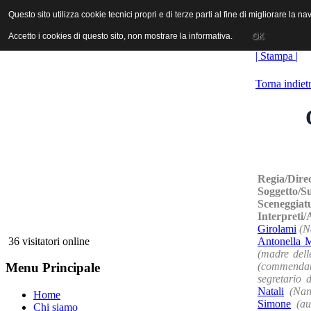
ANICA | Associazione Nazionale Industrie Cinematografiche Audiovi
Questo sito utilizza cookie tecnici propri e di terze parti al fine di migliorare la 
Questo sito utilizza cookie tecnici propri e di terze parti al fine di migliorare la 
Accetto i cookies di questo sito, non mostrare la informativa.
Accetto i cookies di questo sito, non mostrare la informativa.
OK
OK
| Stampa |
Torna indiet
Regia/Dire
Soggetto/S
Sceneggiat
Interpreti
Girolami
(N
Antonella 
36 visitatori online
(madre dell
(commendat
Menu Principale
segretario d
Natali
(Nan
Home
Simone
(au
Chi siamo