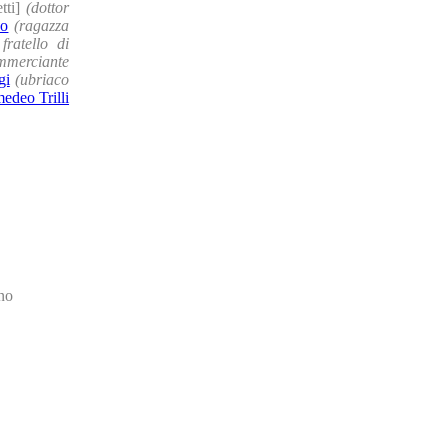
tti]
(dottor
no
(ragazza
 fratello di
mmerciante
gi
(ubriaco
edeo Trilli
ano