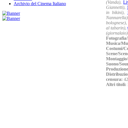
(Vanda)
,
Li
Archivio del Cinema Italiano
Giannetti)
,
in bikini)
,
Nannarella)
bolognese)
al tabarin)
,
(giornalaio)
Fotografia
Musica/Mu
Costumi/C
Scene/Scen
Montaggio/
Suono/Sou
Produzione
Distribuzio
censura:
42
Altri titoli: