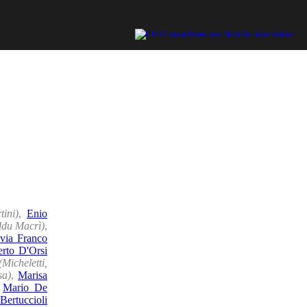
ini)
,
Enio
ddu Macrì)
,
lvia Franco
rto D'Orsi
(Micheletti,
sa)
,
Marisa
,
Mario De
Bertuccioli