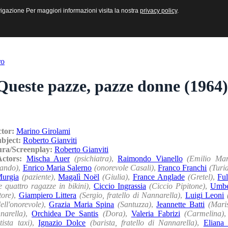
sive e Multimediali
navigazione Per maggiori informazioni visita la nostra
navigazione Per maggiori informazioni visita la nostra
privacy policy
privacy policy
.
.
ro
Queste pazze, pazze donne (1964)
ctor:
Marino Girolami
ubject:
Roberto Gianviti
ura/Screenplay:
Roberto Gianviti
/Actors:
Mischa Auer
(psichiatra)
,
Raimondo Vianello
(Emilio Mart
ando)
,
Enrico Maria Salerno
(onorevole Casali)
,
Franco Franchi
(Turi
Murgia
(paziente)
,
Magalì Noël
(Giulia)
,
France Anglade
(Gretel)
,
Fu
e quattro ragazze in bikini)
,
Ciccio Ingrassia
(Ciccio Pipitone)
,
Umbe
ore)
,
Giampiero Littera
(Sergio, fratello di Nannarella)
,
Luigi Leoni
ell'onorevole)
,
Grazia Maria Spina
(Santuzza)
,
Jeannette Batti
(Mari
narella)
,
Orchidea De Santis
(Dora)
,
Valeria Fabrizi
(Carmelina)
tista taxi)
,
Ignazio Dolce
(barista, fratello di Nannarella)
,
Eliana 