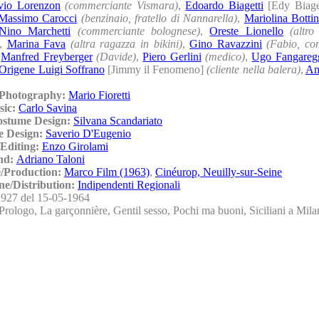
vio Lorenzon
(commerciante Vismara)
,
Edoardo Biagetti
[Edy Biage
Massimo Carocci
(benzinaio, fratello di Nannarella)
,
Mariolina Botti
Nino Marchetti
(commerciante bolognese)
,
Oreste Lionello
(altro
,
Marina Fava
(altra ragazza in bikini)
,
Gino Ravazzini
(Fabio, co
,
Manfred Freyberger
(Davide)
,
Piero Gerlini
(medico)
,
Ugo Fangareg
Origene Luigi Soffrano
[Jimmy il Fenomeno]
(cliente nella balera)
,
Am
/Photography:
Mario Fioretti
sic:
Carlo Savina
ostume Design:
Silvana Scandariato
e Design:
Saverio D'Eugenio
Editing:
Enzo Girolami
nd:
Adriano Taloni
/Production:
Marco Film (1963)
,
Cinéurop, Neuilly-sur-Seine
ne/Distribution:
Indipendenti Regionali
927 del 15-05-1964
Prologo, La garçonnière, Gentil sesso, Pochi ma buoni, Siciliani a Mil