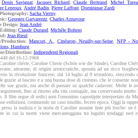
,
Denis Savignat
,
Jacques Richard
,
Claude Bertrand
,
Michel Ture
rre Leproux
,
André Badin
,
Pierre Laffont
,
Dominique Zardi
/Photography:
Sacha Vierny
sic:
Georges Garvarentz
,
Charles Aznavour
e Design:
Jean André
Editing:
Claude Durand
,
Michèle Bohem
nd:
Jean Rieul
e/Production:
Mancori, A.
,
Cinéurop, Neuilly-sur-Seine
,
NFP - No
tions, Hamburg
ne/Distribution:
Indipendenti Regionali
448 del 16-12-1968
Caroline chérie, Caroline Cherie (Schön wie die Sünde), Caroline Chér
vane, attraente, di origini aristocratiche, sposata ad un ricco borghes
erso la rivoluzione francese, dal 14 luglio al 9 termidoro, riuscendo a
le grazie al fascino e a una buona dose di cinismo, che le consente non
lle sue grazie, ma anche di passare su qualche cadavere. Molte le av
nseguimenti, fino al ritorno alla vita coniugale, ma conservando intatto
n. Il film segue di sedici anni l'omonimo capostipite interpretato da M
ose esibizioni, costituendo un caso insolito, fecero epoca. Oggi la rapp
perso la malizia e la storia di Caroline assume tinte più fosche: ne è
ute in cui la morte viene mercanteggiata tra lugubri tendaggi neri e t