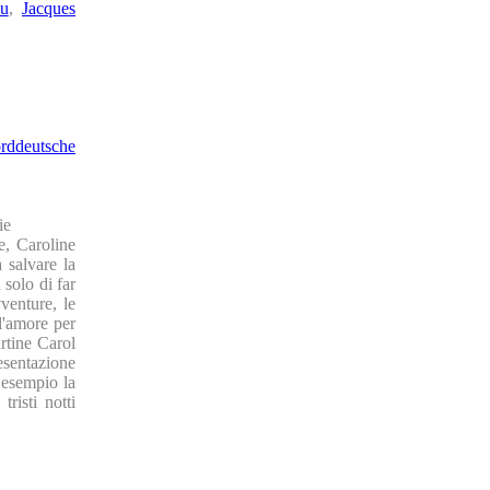
au
,
Jacques
rddeutsche
ie
e, Caroline
 salvare la
 solo di far
venture, le
 l'amore per
artine Carol
resentazione
 esempio la
risti notti