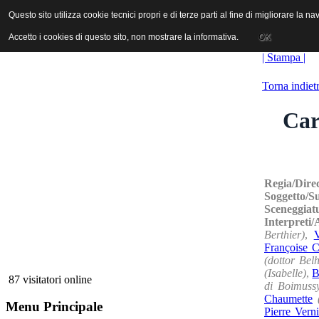
ANICA | Associazione Nazionale Industrie Cinematografiche Audiovi
Questo sito utilizza cookie tecnici propri e di terze parti al fine di migliorare la 
Questo sito utilizza cookie tecnici propri e di terze parti al fine di migliorare la 
Accetto i cookies di questo sito, non mostrare la informativa.
Accetto i cookies di questo sito, non mostrare la informativa.
OK
OK
| Stampa |
Torna indiet
Car
Regia/Dire
Soggetto/S
Sceneggiat
Interpreti
Berthier)
,
V
Françoise C
(dottor Be
(Isabelle)
,
B
87 visitatori online
di Boimuss
Chaumette
Menu Principale
Pierre Verni