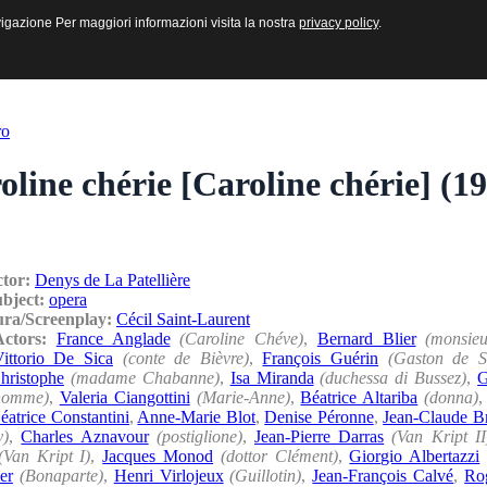
sive e Multimediali
navigazione Per maggiori informazioni visita la nostra
navigazione Per maggiori informazioni visita la nostra
privacy policy
privacy policy
.
.
ro
oline chérie [Caroline chérie] (1
ctor:
Denys de La Patellière
ubject:
opera
ura/Screenplay:
Cécil Saint-Laurent
/Actors:
France Anglade
(Caroline Chéve)
,
Bernard Blier
(monsie
ittorio De Sica
(conte de Bièvre)
,
François Guérin
(Gaston de S
hristophe
(madame Chabanne)
,
Isa Miranda
(duchessa di Bussez)
,
G
lhomme)
,
Valeria Ciangottini
(Marie-Anne)
,
Béatrice Altariba
(donna)
éatrice Constantini
,
Anne-Marie Blot
,
Denise Péronne
,
Jean-Claude Br
y)
,
Charles Aznavour
(postiglione)
,
Jean-Pierre Darras
(Van Kript II
(Van Kript I)
,
Jacques Monod
(dottor Clément)
,
Giorgio Albertazzi
er
(Bonaparte)
,
Henri Virlojeux
(Guillotin)
,
Jean-François Calvé
,
Ro