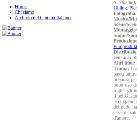
(Clemente)
Home
Hilling
,
Pie
Chi siamo
Fotografia
Archivio del Cinema Italiano
Musica/Mu
Scene/Scen
Montaggio/
Suono/Sou
Produzion
Filmproduk
Distribuzio
censura:
50
Altri titoli:
Trama:
Gio
passa attrav
preziosa pel
buon uso de
fughe, gli i
il bel Gasto
le cui gener
del nudo ha 
casa di sal
d'amore.