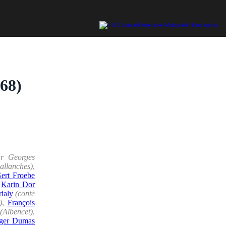
968)
ur Georges
allanches)
,
ert Froebe
,
Karin Dor
ialy
(conte
)
,
François
(Albencet)
,
ger Dumas