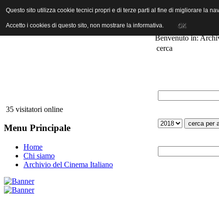
ANICA | Associazione Nazionale Industrie Cinematografiche Audiovi
Questo sito utilizza cookie tecnici propri e di terze parti al fine di migliorare la 
Accetto i cookies di questo sito, non mostrare la informativa.
OK
Benvenuto in: Archi
cerca
35 visitatori online
Menu Principale
Home
Chi siamo
Archivio del Cinema Italiano