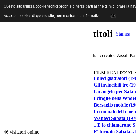
ANICA | Associazione Nazionale Industrie Cinematografiche Audiovi
Questo sito utilizza cookie tecnici propri e di terze parti al fine di migliorare la 
Questo sito utilizza cookie tecnici propri e di terze parti al fine di migliorare la 
Accetto i cookies di questo sito, non mostrare la informativa.
Accetto i cookies di questo sito, non mostrare la informativa.
OK
OK
titoli
| Stampa |
hai cercato: Vassili Ka
FILM REALIZZATI:
I dieci gladiatori (19
Gli invincibili tre (1
Un angelo per Satan
I cinque della vende
Bersaglio mobile (19
I criminali della met
Wanted Sabata (197
...E lo chiamarono S
E' tornato Sabata... 
46 visitatori online