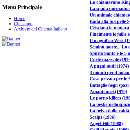
Lo chiamavano King
Menu Principale
La spada normanna 
Un animale chiamat
Home
Bada alla tua pelle S
Chi siamo
Cristiana la monaca
Archivio del Cinema Italiano
Finalmente le mille 
Il magnifico West (1
Seminò morte... Lo c
Spirito Santo e le 5 
Corte marziale (197
A pugni nudi (1974)
4 minuti per 4 miliar
Casa privata per le 
Battaglie negli spazi 
Amanti miei (1979)
Le porno killers (19
La bestia nello spazi
La belva dalla calda 
Scalps (1986)
Angel Hill (1988)
Colli di cuoio (1989)